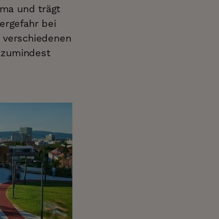
ima und trägt
rgefahr bei
e verschiedenen
 zumindest