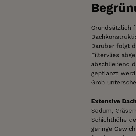
Begrün
Grundsätzlich f
Dachkonstrukti
Darüber folgt d
Filtervlies abg
abschließend d
gepflanzt werde
Grob untersche
Extensive Dac
Sedum, Gräsern
Schichthöhe des
geringe Gewich