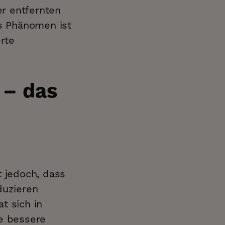
r entfernten
es Phänomen ist
rte
 – das
 jedoch, dass
duzieren
t sich in
ne bessere