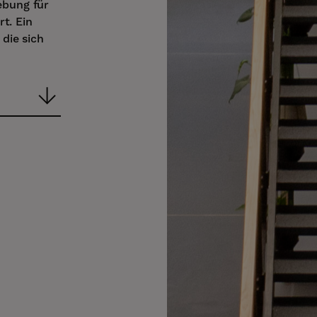
ebung für
rt. Ein
die sich