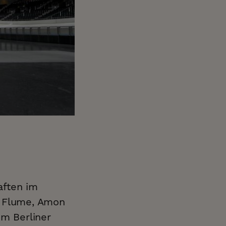
aften im
, Flume, Amon
em Berliner