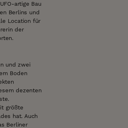
UFO-artige Bau
en Berlins und
le Location für
rerin der
rten.
en und zwei
 dem Boden
ekten
diesem dezenten
ste.
it größte
ades hat. Auch
s Berliner