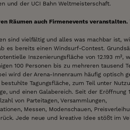
n und der UCI Bahn Weltmeisterschaft.
ren Räumen auch Firmenevents veranstalten. 
n sind vielfältig und alles was machbar ist, wir
ab es bereits einen Windsurf-Contest. Grundsä
otentielle Inszenierungsfläche von 12.193 m², 
igen 100 Personen bis zu mehreren tausend T
bei wird der Arena-Innenraum häufig optisch g
e bestuhlte Tagungsfläche, zum Teil unter Nut
ge, und einen Galabereich. Seit der Eröffnung
elzahl von Parteitagen, Versammlungen,
ationen, Messen, Modenschauen, Preisverleih
rück. Jede neue und kreative Idee stößt im V