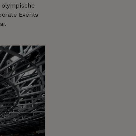
m olympische
porate Events
ar.