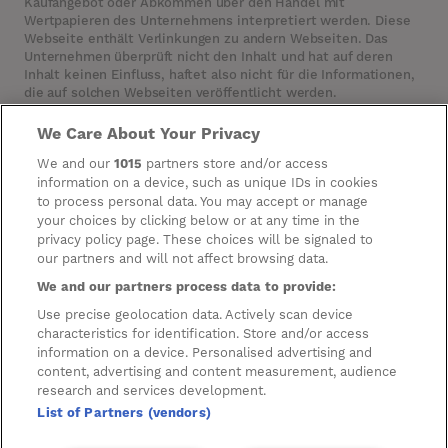
Kaufangebot oder Abkommen über den Handel mit
Wertpapieren des Unternehmens interpretiert werden. Diese
Webseite enthält Verlinkungen zu andern Webseiten. Das
Unternehmen überprüft nicht den Inhalt und hat auf deren
Inhalt keinen Einfluss, haftet also nicht für die Informationen,
die auf solchen Webseiten veröffentlicht werden.
We Care About Your Privacy
Cookies
We and our
1015
partners store and/or access
information on a device, such as unique IDs in cookies
Manage Preferences
to process personal data. You may accept or manage
your choices by clicking below or at any time in the
Datenschutzeinstellungen
privacy policy page. These choices will be signaled to
Information zur Verarbeitung
our partners and will not affect browsing data.
Personenbezogener Daten
We and our partners process data to provide:
Hausordnung
Use precise geolocation data. Actively scan device
characteristics for identification. Store and/or access
Parkhausordnung
information on a device. Personalised advertising and
content, advertising and content measurement, audience
Datenschutzerklärung für Bau und Fit-Out
research and services development.
List of Partners (vendors)