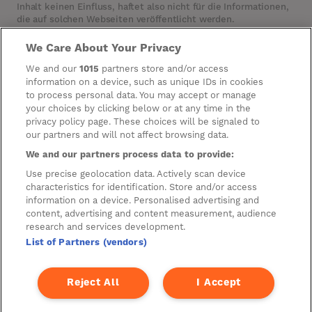
Inhalt keinen Einfluss, haftet also nicht für die Informationen,
die auf solchen Webseiten veröffentlicht werden.
We Care About Your Privacy
Cookies
We and our
1015
partners store and/or access
information on a device, such as unique IDs in cookies
Manage Preferences
to process personal data. You may accept or manage
your choices by clicking below or at any time in the
Datenschutzeinstellungen
privacy policy page. These choices will be signaled to
Information zur Verarbeitung
our partners and will not affect browsing data.
Personenbezogener Daten
We and our partners process data to provide:
Hausordnung
Use precise geolocation data. Actively scan device
characteristics for identification. Store and/or access
Parkhausordnung
information on a device. Personalised advertising and
content, advertising and content measurement, audience
Datenschutzerklärung für Bau und Fit-Out
research and services development.
List of Partners (vendors)
A new development by
Reject All
I Accept