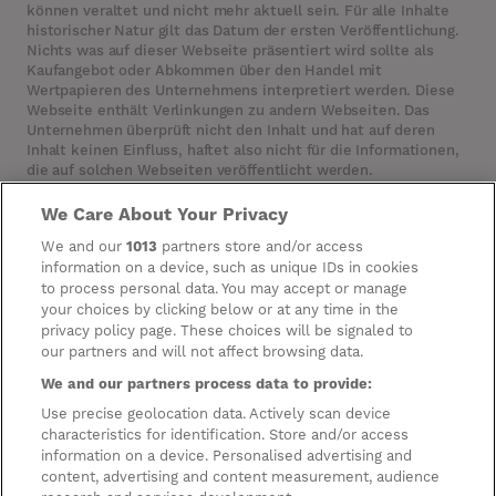
können veraltet und nicht mehr aktuell sein. Für alle Inhalte
historischer Natur gilt das Datum der ersten Veröffentlichung.
Nichts was auf dieser Webseite präsentiert wird sollte als
Kaufangebot oder Abkommen über den Handel mit
Wertpapieren des Unternehmens interpretiert werden. Diese
Webseite enthält Verlinkungen zu andern Webseiten. Das
Unternehmen überprüft nicht den Inhalt und hat auf deren
Inhalt keinen Einfluss, haftet also nicht für die Informationen,
die auf solchen Webseiten veröffentlicht werden.
We Care About Your Privacy
Cookies
We and our
1013
partners store and/or access
information on a device, such as unique IDs in cookies
Manage Preferences
to process personal data. You may accept or manage
your choices by clicking below or at any time in the
Datenschutzeinstellungen
privacy policy page. These choices will be signaled to
Information zur Verarbeitung
our partners and will not affect browsing data.
Personenbezogener Daten
We and our partners process data to provide:
Hausordnung
Use precise geolocation data. Actively scan device
characteristics for identification. Store and/or access
Parkhausordnung
information on a device. Personalised advertising and
content, advertising and content measurement, audience
Datenschutzerklärung für Bau und Fit-Out