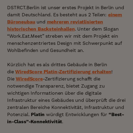
DSTRCT.Berlin ist unser erstes Projekt in Berlin und
damit Deutschland. Es besteht aus 2 Teilen:
einem
Büroneubau
und
mehreren reviatlisierten
historischen Backsteinhallen
. Unter dem Slogan
“Work.Eat.Meet” streben wir mit dem Projekt ein
menschenzentriertes Design mit Schwerpunkt auf
Wohlbefinden und Gesundheit an.
Kürzlich hat es als drittes Gebäude in Berlin
die
WiredScore Platin-Zertifizierung erhalten
!
Die
WiredScore
-Zertifizierung schafft die
notwendige Transparenz, bietet Zugang zu
wichtigen Informationen über die digitale
Infrastruktur eines Gebäudes und überprüft die drei
zentralen Bereiche Konnektivität, Infrastruktur und
Potenzial.
Platin
würdigt Entwicklungen für
“Best-
in-Class”-Konnektivität
.