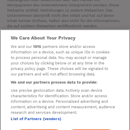
Wertpapieren des Unternehmens interpretiert werden. Diese
Webseite enthält Verlinkungen zu andern Webseiten. Das
Unternehmen überprüft nicht den Inhalt und hat auf deren
Inhalt keinen Einfluss, haftet also nicht für die Informationen,
die auf solchen Webseiten veröffentlicht werden.
We Care About Your Privacy
Cookies
We and our
1015
partners store and/or access
information on a device, such as unique IDs in cookies
Manage Preferences
to process personal data. You may accept or manage
your choices by clicking below or at any time in the
Datenschutzeinstellungen
privacy policy page. These choices will be signaled to
Information zur Verarbeitung
our partners and will not affect browsing data.
Personenbezogener Daten
We and our partners process data to provide:
Hausordnung
Use precise geolocation data. Actively scan device
characteristics for identification. Store and/or access
Parkhausordnung
information on a device. Personalised advertising and
content, advertising and content measurement, audience
Datenschutzerklärung für Bau und Fit-Out
research and services development.
List of Partners (vendors)