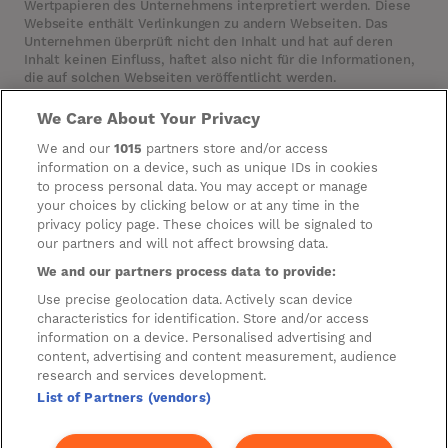
Wertpapieren des Unternehmens interpretiert werden. Diese
Webseite enthält Verlinkungen zu andern Webseiten. Das
Unternehmen überprüft nicht den Inhalt und hat auf deren
Inhalt keinen Einfluss, haftet also nicht für die Informationen,
die auf solchen Webseiten veröffentlicht werden.
We Care About Your Privacy
Cookies
We and our
1015
partners store and/or access
information on a device, such as unique IDs in cookies
Manage Preferences
to process personal data. You may accept or manage
your choices by clicking below or at any time in the
Datenschutzeinstellungen
privacy policy page. These choices will be signaled to
Information zur Verarbeitung
our partners and will not affect browsing data.
Personenbezogener Daten
We and our partners process data to provide:
Hausordnung
Use precise geolocation data. Actively scan device
characteristics for identification. Store and/or access
Parkhausordnung
information on a device. Personalised advertising and
content, advertising and content measurement, audience
Datenschutzerklärung für Bau und Fit-Out
research and services development.
List of Partners (vendors)
A new development by